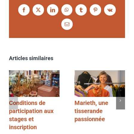
Facebook
X
LinkedIn
WhatsApp
Tumblr
Pinterest
Vk
Email
Articles similaires
Conditions de
Marieth, une
participation aux
tisserande
stages et
passionnée
inscription