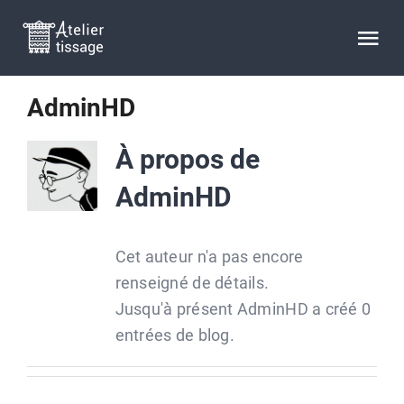
Passer
au
Tog
contenu
Nav
AdminHD
ACCUEIL
À propos de
DATES DES STAGES
AdminHD
INSCRIPTION
Cet auteur n'a pas encore
renseigné de détails.
BIO
Jusqu'à présent AdminHD a créé 0
entrées de blog.
RESSOURCES
FAQ